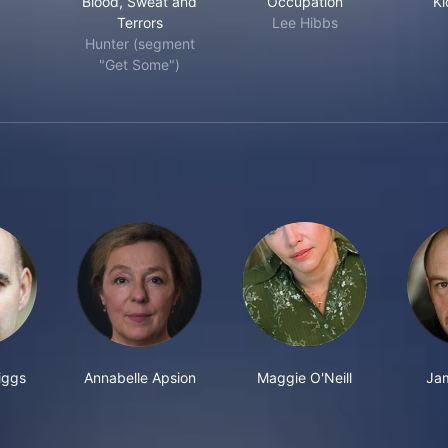
Blood, Sweat and
Occupation
Ki
Terrors
Lee Hibbs
Hunter (segment
"Get Some")
iggs
Annabelle Apsion
Maggie O'Neill
Jam