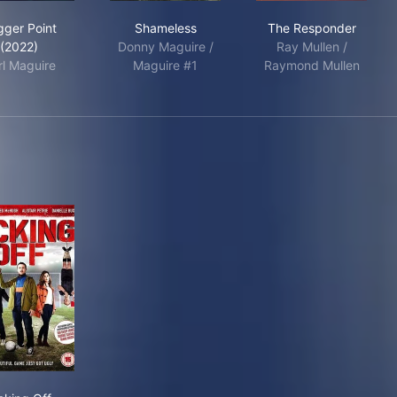
Trigger Point (2022)
Shameless
The Responde
gger Point
Shameless
The Responder
(2022)
Donny Maguire /
Ray Mullen /
rl Maguire
Maguire #1
Raymond Mullen
Kicking Off