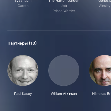
Byzantium
The Hatton Garden
Genesis
Gareth
Job
Ainsley
Prison Warder
Партнеры (10)
Paul Kasey
William Atkinson
Nicholas Br