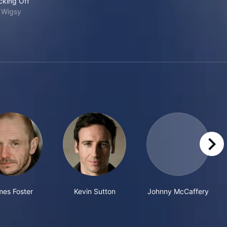
cking Off
Wigsy
right
es Foster
Kevin Sutton
Johnny McCaffery