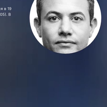
я в 19
05). В