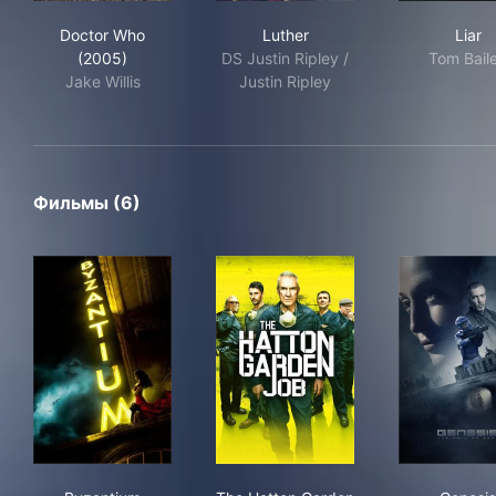
Doctor Who (2005)
Luther
Liar
Doctor Who
Luther
Liar
(2005)
DS Justin Ripley /
Tom Bail
Jake Willis
Justin Ripley
Фильмы (6)
Byzantium
The Hatton Garden Job
Gen