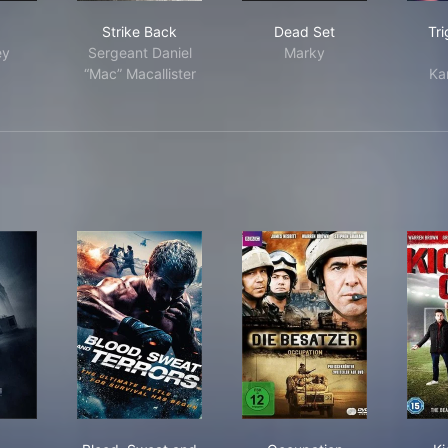
Strike Back
Dead Set
Strike Back
Dead Set
Tri
ey
Sergeant Daniel
Marky
“Mac” Macallister
Ka
esis
Blood, Sweat and Terrors
Occupation