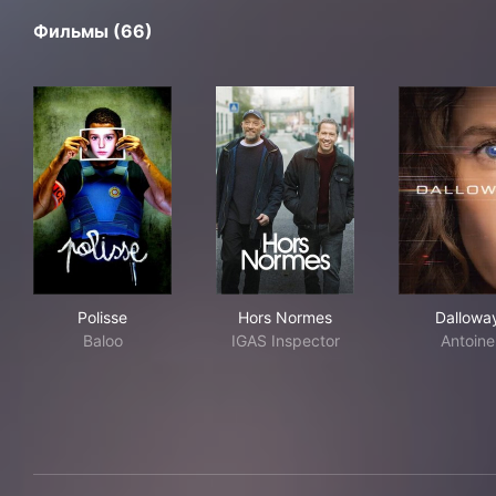
Фильмы (66)
Polisse
Hors Normes
Dal
Polisse
Hors Normes
Dallowa
Baloo
IGAS Inspector
Antoine