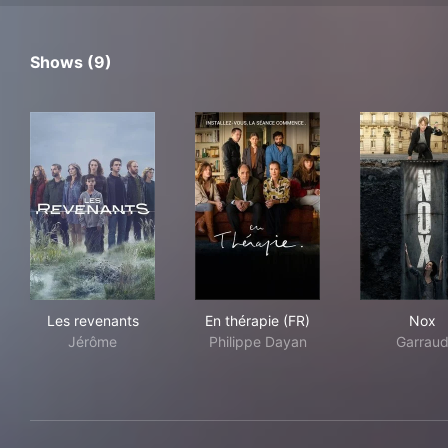
Shows (9)
Les revenants
En thérapie (FR)
No
Les revenants
En thérapie (FR)
Nox
Jérôme
Philippe Dayan
Garrau