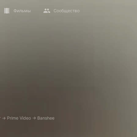
Фильмы
Сообщество
т
→
Prime Video
→
Banshee