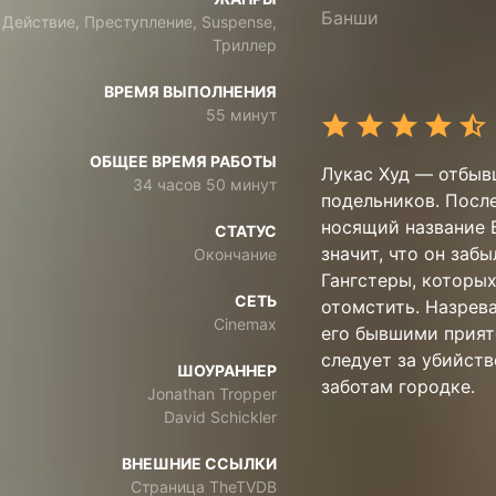
Банши
Действие, Преступление, Suspense,
Триллер
ВРЕМЯ ВЫПОЛНЕНИЯ
55 минут
ОБЩЕЕ ВРЕМЯ РАБОТЫ
Лукас Худ — отбыв
34 часов 50 минут
подельников. Посл
носящий название 
СТАТУС
значит, что он заб
Окончание
Гангстеры, которых
СЕТЬ
отомстить. Назрев
Cinemax
его бывшими прият
следует за убийств
ШОУРАННЕР
заботам городке.
Jonathan Tropper
David Schickler
ВНЕШНИЕ ССЫЛКИ
Страница TheTVDB