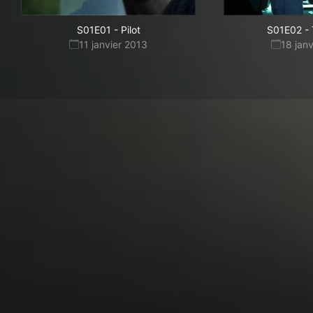
S01E01
-
Pilot
S01E02
-
11 janvier 2013
18 jan