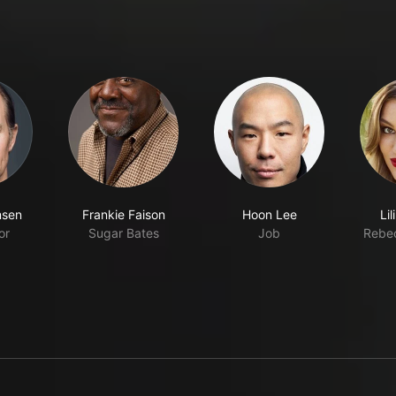
msen
Frankie Faison
Hoon Lee
Li
or
Sugar Bates
Job
Rebe