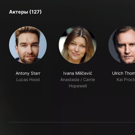
Актеры (127)
Antony Starr
Ivana Miličević
Ulrich Tho
Lucas Hood
Anastasia / Carrie
Kai Proct
Hopewell