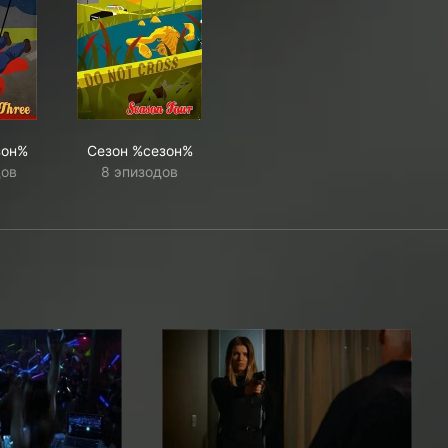
зон%
Сезон %сезон%
дов
8 эпизодов