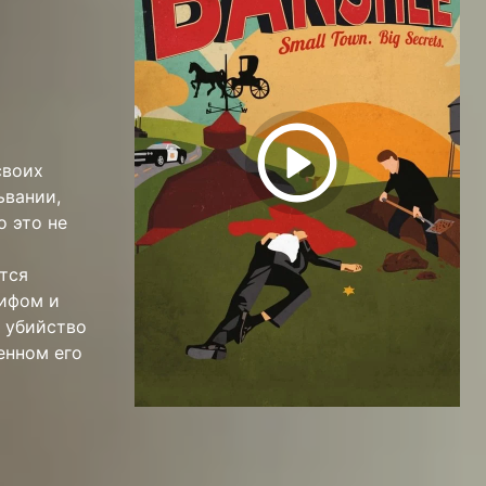
своих
ьвании,
о это не
ятся
ифом и
 убийство
енном его