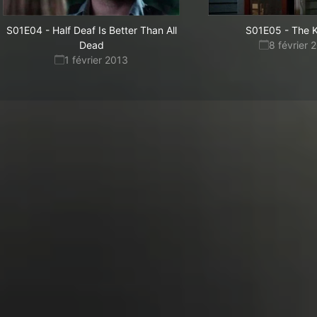
S01E04
-
Half Deaf Is Better Than All
S01E05
-
The K
Dead
8 février 
1 février 2013