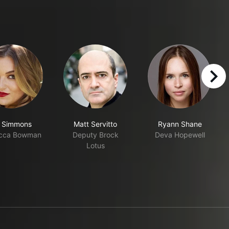
right
li Simmons
Matt Servitto
Ryann Shane
cca Bowman
Deputy Brock
Deva Hopewell
Lotus