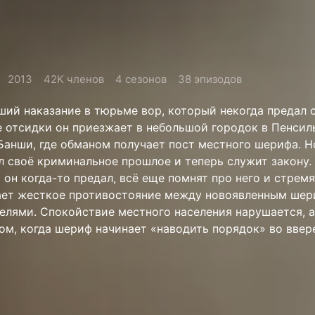
2013
42K членов
4 сезонов
38 эпизодов
ший наказание в тюрьме вор, который некогда предал 
е отсидки он приезжает в небольшой городок в Пенсил
Банши, где обманом получает пост местного шерифа. Н
ыл своё криминальное прошлое и теперь служит закону.
 он когда-то предал, всё еще помнят про него и стрем
ает жесткое противостояние между новоявленным шер
елями. Спокойствие местного населения нарушается, а
ом, когда шериф начинает «наводить порядок» во ввер