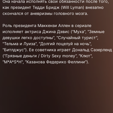
Она начала исполнять свои обязанности после того,
как президент Тедди Бридж (Will Lyman) внезапно
скончался от аневризмы головного мозга.
Роль президента Маккензи Аллен в сериале
исполняет актриса Джина Дэвис ("Муха", "Земные
девушки легко доступны", "Случайный турист",
"Тельма и Луиза", "Долгий поцелуй на ночь",
"Битлджус"). Ее советника играет Дональд Сазерленд
(“Грязные деньги / Dirty Sexy money”, "Клют",
"M*A*S*H", "Казанова Федерико Феллини").