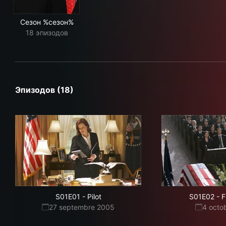
Сезон %сезон%
18 эпизодов
Эпизодов (18)
S01E01
-
Pilot
S01E02
-
F
27 septembre 2005
4 octo