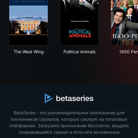
The West Wing
Political Animals
160
The West Wing
Political Animals
1600 Pe
BetaSeries - это рекомендательное приложение для
поклонников сериалов, которые смотрят на потоковых
платформах. Загрузите приложение бесплатно, введите
понравившийся сериал и получите мгновенные