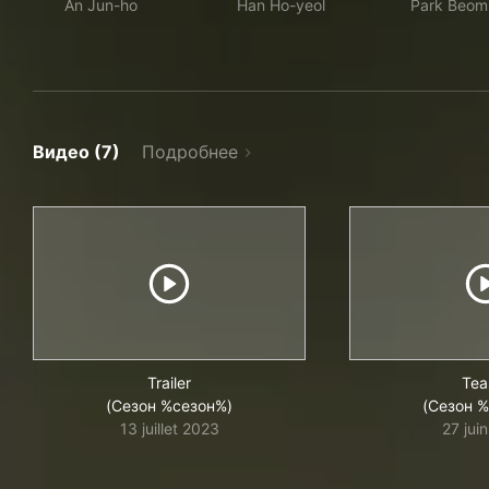
An Jun-ho
Han Ho-yeol
Park Beom
Видео (7)
Подробнее
Trailer
Tea
(Сезон %сезон%)
(Сезон 
13 juillet 2023
27 jui