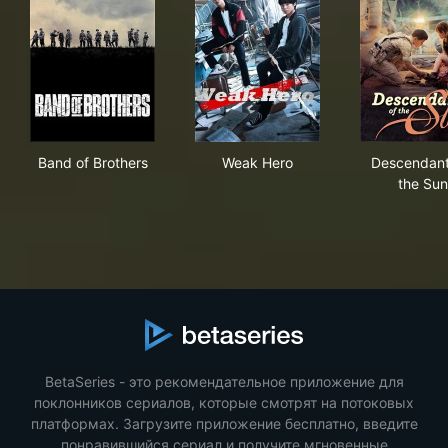
Band of Brothers
Weak Hero
Des
Band of Brothers
Weak Hero
Descendant
the Sun
BetaSeries - это рекомендательное приложение для
поклонников сериалов, которые смотрят на потоковых
платформах. Загрузите приложение бесплатно, введите
понравившийся сериал и получите мгновенные