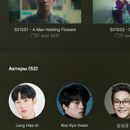
S01E01
-
A Man Holding Flowers
S01E02
-
27 août 2021
27 ao
Актеры (52)
Jung Hae-in
Koo Kyo-hwan
김성균