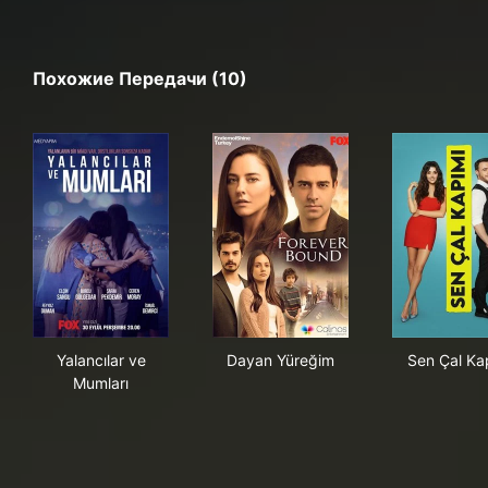
Похожие Передачи (10)
Yalancılar ve Mumları
Dayan Yüreğim
Sen
Yalancılar ve
Dayan Yüreğim
Sen Çal Ka
Mumları