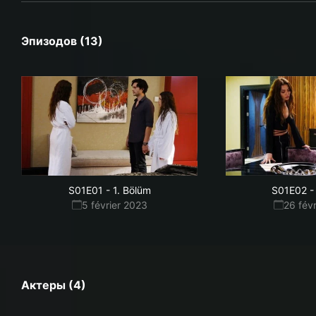
Эпизодов (13)
S01E01
-
1. Bölüm
S01E02
-
5 février 2023
26 fév
Актеры (4)