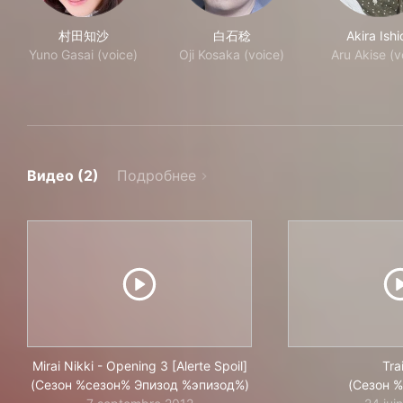
村田知沙
白石稔
Akira Ishi
Yuno Gasai (voice)
Oji Kosaka (voice)
Aru Akise (v
Видео (2)
Подробнее
Mirai Nikki - Opening 3 [Alerte Spoil]
Trai
(Сезон %сезон% Эпизод %эпизод%)
(Сезон 