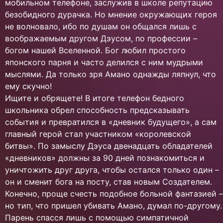
мобильном телефоне, заслужив в школе репутацию
безобидного дурачка. Но мнение окружающих героя
не волновало, ибо по душам он общался лишь с
воображаемым другом Дэусом, по профессии –
богом нашей Вселенной. Бог любил простого
японского парня и часто делился с ним мудрыми
мыслями. Да только зря Амано однажды ляпнул, что
ему скучно!
Ищите и обрящете! В итоге телефон бедного
школьника обрел способность предсказывать
события и превратился в «дневник будущего», а сам
главный герой стал участником «королевской
битвы». По замыслу Дэуса двенадцать обладателей
«дневников» должны за 90 дней познакомиться и
уничтожить друг друга, чтобы остался только один –
он и сменит бога на посту, став новым Создателем.
Конечно, проще счесть подобное больной фантазией –
но тип, что пришел убивать Амано, думал по-другому.
Парень спасся лишь с помощью симпатичной