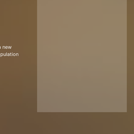
 a new
opulation