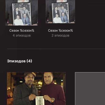
Сезон %сезон%
Сезон %сезон%
4 эпизодов
2 эпизодов
Эпизодов (4)