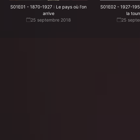
S01E01
-
1870-1927 : Le pays où l'on
S01E02
-
1927-195
arrive
la tou
25 septembre 2018
25 sept