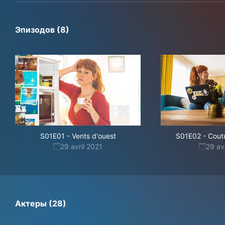
Эпизодов (8)
S01E01
-
Vents d'ouest
S01E02
-
Cout
29 avril 2021
29 av
Актеры (28)