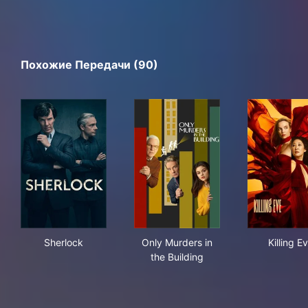
Похожие Передачи (90)
Sherlock
Only Murders in the Building
Kill
Sherlock
Only Murders in
Killing E
the Building