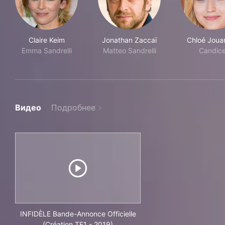
Claire Keim
Jonathan Zaccaï
Chloé Joua
Emma Sandrelli
Matteo Sandrelli
Candic
Видео
Подробнее
INFIDÈLE Bande-Annonce Officielle
(Création TF1 - 2019)