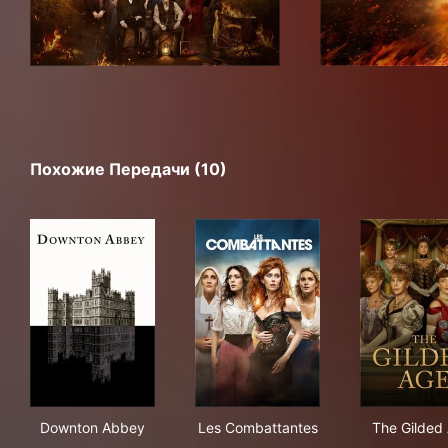
Похожие Передачи (10)
Downton Abbey
Les Combattantes
The
Downton Abbey
Les Combattantes
The Gilded