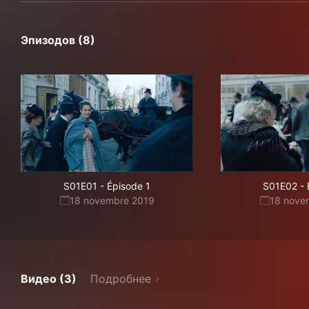
Эпизодов (8)
S01E01
-
Épisode 1
S01E02
-
18 novembre 2019
18 nove
Видео (3)
Подробнее