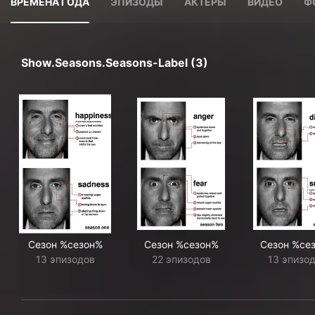
ВРЕМЕНА ГОДА
ЭПИЗОДЫ
АКТЕРЫ
ВИДЕО
Ф
Show.seasons.seasons-Label (3)
Сезон %сезон%
Сезон %сезон%
Сезон %се
13 эпизодов
22 эпизодов
13 эпизо