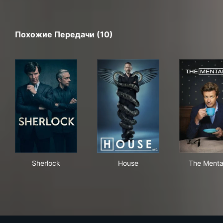
Похожие Передачи (10)
Sherlock
House
The
Sherlock
House
The Mental