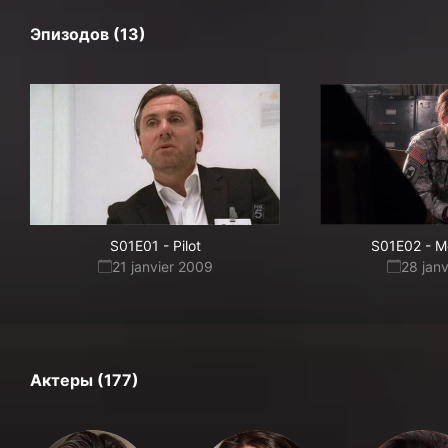
Эпизодов (13)
S01E01
-
Pilot
S01E02
-
M
21 janvier 2009
28 jan
Актеры (177)