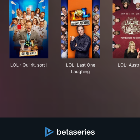
LOL : Qui rit, sort !
LOL: Last One Laughing
LOL:
LOL : Qui rit, sort !
LOL: Last One
LOL: Austr
Laughing