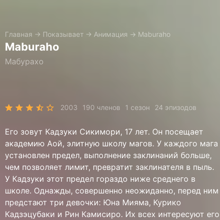
Главная
→
Показывает
→
Анимация
→
Maburaho
Maburaho
Мабурахо
2003
190 членов
1 сезон
24 эпизодов
Его зовут Кадзуки Сикимори, 17 лет. Он посещает
академию Аой, элитную школу магов. У каждого мага
установлен предел, выполнение заклинаний больше,
чем позволяет лимит, превратит заклинателя в пыль.
У Кадзуки этот предел гораздо ниже среднего в
школе. Однажды, совершенно неожиданно, перед ним
предстают три девочки: Юна Мияма, Курико
Кадзэцубаки и Рин Камисиро. Их всех интересуют его