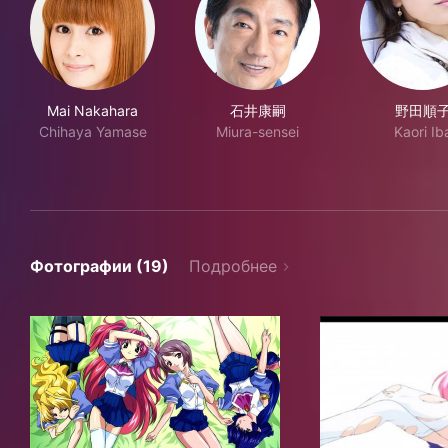
Mai Nakahara
石井康嗣
野田順
Chihaya Yamase
Miura-sensei
Kaori Ib
Фотографии (19)
Подробнее