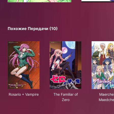
Похожие Передачи (10)
Rosario + Vampire
The Familiar of Zero
Mae
Rosario + Vampire
The Familiar of
Maerche
Zero
Maedch