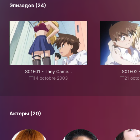
Эпизодов (24)
S01E01
-
They Came...
S01E02
14 octobre 2003
21 oct
Актеры (20)