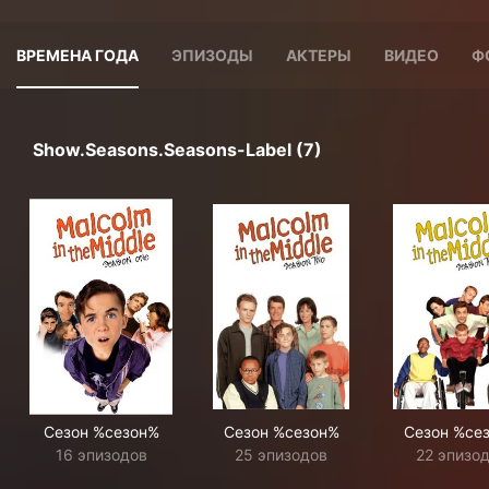
ВРЕМЕНА ГОДА
ЭПИЗОДЫ
АКТЕРЫ
ВИДЕО
Ф
Show.seasons.seasons-Label (7)
Сезон %сезон%
Сезон %сезон%
Сезон %се
16 эпизодов
25 эпизодов
22 эпизо