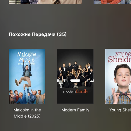
Похожие Передачи (35)
Malcolm in the Middle (2025)
Modern Family
You
Malcolm in the
Modern Family
Young She
Middle (2025)