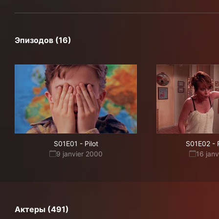
Эпизодов (16)
S01E01
-
Pilot
S01E02
-
9 janvier 2000
16 jan
Актеры (491)