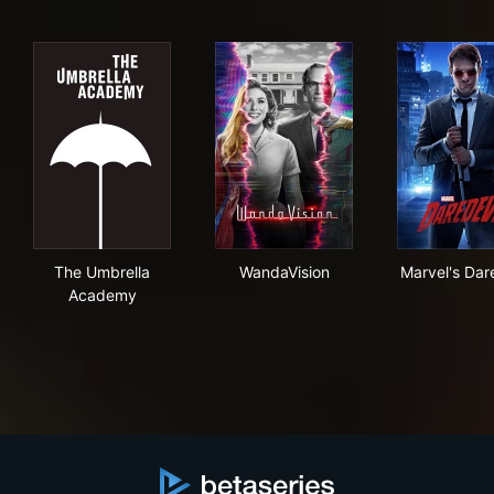
The Umbrella Academy
WandaVision
Mar
The Umbrella
WandaVision
Marvel's Dar
Academy