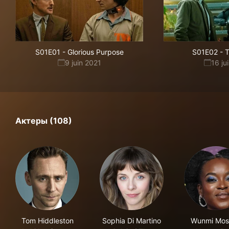
S01E01
-
Glorious Purpose
S01E02
-
T
9 juin 2021
16 ju
Актеры (108)
Tom Hiddleston
Sophia Di Martino
Wunmi Mos