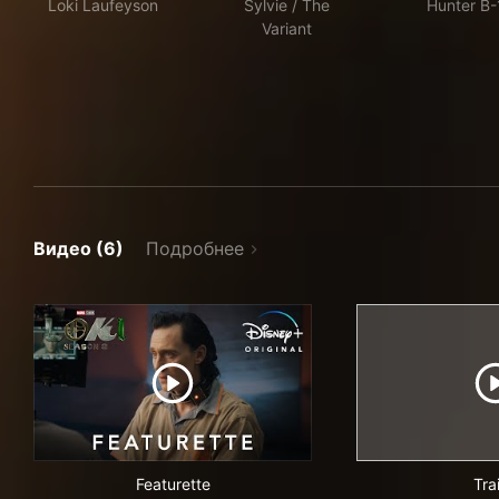
Loki Laufeyson
Sylvie / The
Hunter B-
Variant
Видео (6)
Подробнее
Featurette
Trai