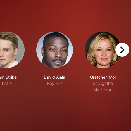
right
am Strike
David Ajala
Gretchen Mol
Thale
Roy Eris
Dr. Agatha
Matheson