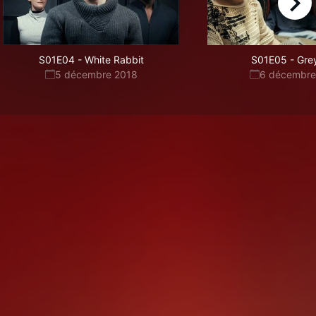
right
S01E04
-
White Rabbit
S01E05
-
Gre
5 décembre 2018
6 décembre