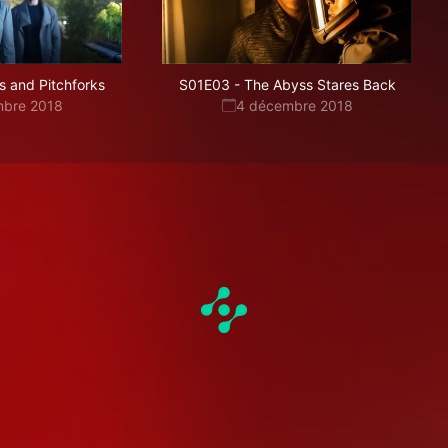
s and Pitchforks
S01E03
-
The Abyss Stares Back
mbre 2018
4 décembre 2018