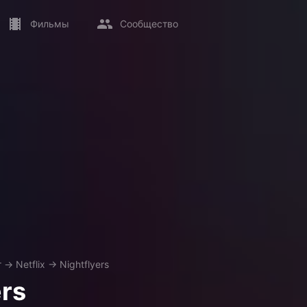
Фильмы
Сообщество
т
→
Netflix
→
Nightflyers
ers