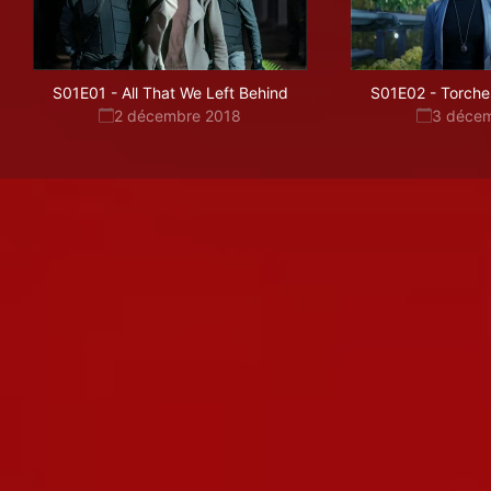
S01E01
-
All That We Left Behind
S01E02
-
Torche
2 décembre 2018
3 déce