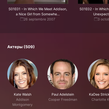
S01E01
-
In Which We Meet Addison,
S01E02
-
In Whic
re
a Nice Girl from Somewhe
…
Unexpecte
Else
26 septembre 2007
3 octo
Актеры (509)
Kate Walsh
Paul Adelstein
KaDee Stric
Addison
Cooper Freedman
Charlotte 
Montgomery