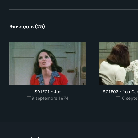
Эпизодов (25)
S01E01
-
Joe
S01E02
-
You Ca
9 septembre 1974
16 sept