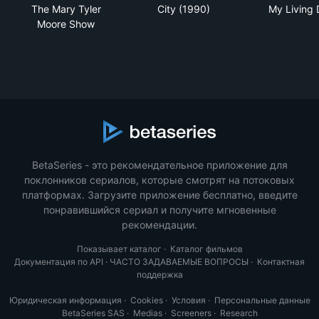
The Mary Tyler Moore Show
City (1990)
My L
The Mary Tyler
City (1990)
My Living 
Moore Show
BetaSeries - это рекомендательное приложение для
поклонников сериалов, которые смотрят на потоковых
платформах. Загрузите приложение бесплатно, введите
понравившийся сериал и получите мгновенные
рекомендации.
Показывает каталог
·
Каталог фильмов
Документация по API
·
ЧАСТО ЗАДАВАЕМЫЕ ВОПРОСЫ
·
Контактная
поддержка
Юридическая информация
·
Cookies
·
Условия
·
Персональные данные
BetaSeries SAS
·
Medias
·
Screeners
·
Research