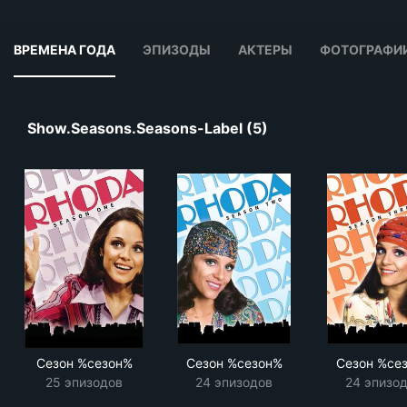
ВРЕМЕНА ГОДА
ЭПИЗОДЫ
АКТЕРЫ
ФОТОГРАФИ
Show.seasons.seasons-Label (5)
Сезон %сезон%
Сезон %сезон%
Сезон %се
25 эпизодов
24 эпизодов
24 эпизо