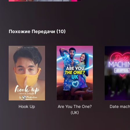
Похожие Передачи (10)
Hook Up
Are You The One? (UK)
Dat
Hook Up
Are You The One?
Date mach
(UK)