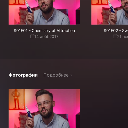
S01E01
-
Chemistry of Attraction
S01E02
-
Sw
14 août 2017
21 ao
Фотографии
Подробнее