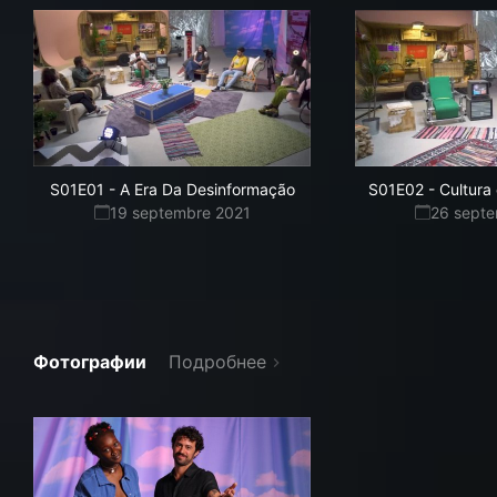
S01E01
-
A Era Da Desinformação
S01E02
-
Cultura
19 septembre 2021
26 sept
Фотографии
Подробнее