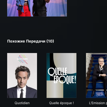
Похожие Передачи (10)
Quotidien
Quelle époque !
L'Em
Quotidien
Quelle époque !
L'Emission 