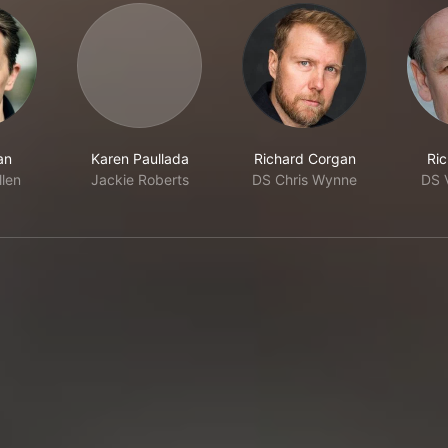
an
Karen Paullada
Richard Corgan
Ric
len
Jackie Roberts
DS Chris Wynne
DS 