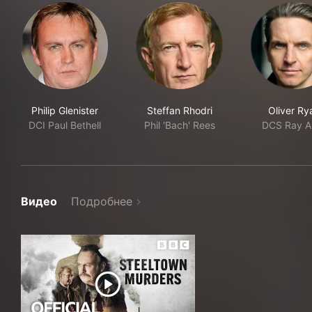
Philip Glenister
Steffan Rhodri
Oliver Ry
DCI Paul Bethell
Phil 'Bach' Rees
DCS Ray Al
Видео
Подробнее