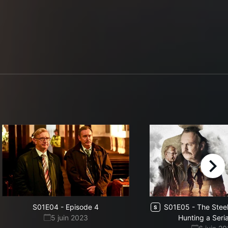
right
S01E04
-
Episode 4
S01E05
-
The Stee
S
5 juin 2023
Hunting a Serial