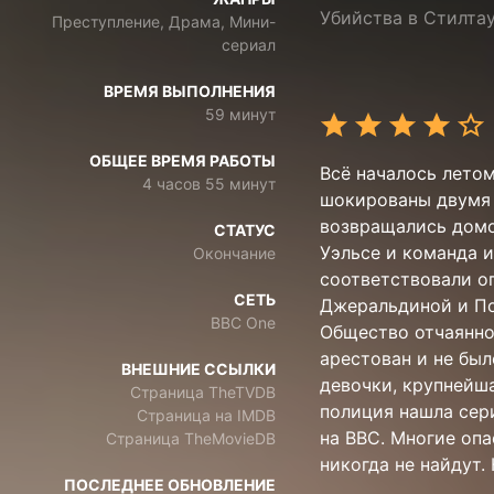
Убийства в Стилта
Преступление, Драма, Мини-
сериал
ВРЕМЯ ВЫПОЛНЕНИЯ
59 минут
ОБЩЕЕ ВРЕМЯ РАБОТЫ
Всё началось лето
4 часов 55 минут
шокированы двумя 
возвращались домо
СТАТУС
Уэльсе и команда 
Окончание
соответствовали оп
СЕТЬ
Джеральдиной и Пол
BBC One
Общество отчаянно 
арестован и не был
ВНЕШНИЕ ССЫЛКИ
девочки, крупнейша
Страница TheTVDB
полиция нашла сер
Страница на IMDB
на BBC. Многие опа
Страница TheMovieDB
никогда не найдут.
ПОСЛЕДНЕЕ ОБНОВЛЕНИЕ