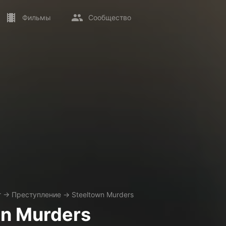
Фильмы
Сообщество
т
→
Преступление
→
Steeltown Murders
wn Murders