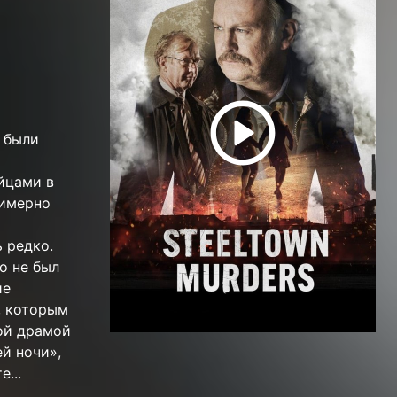
и были
йцами в
римерно
 редко.
о не был
ие
, которым
той драмой
ей ночи»,
...