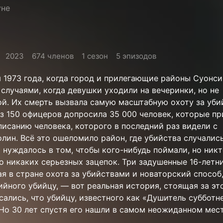
уне
2023
674 членов
1 сезон
5 эпизодов
м 1973 года, когда город и прилегающие районы Суонс
случаями, когда девушки уходили на вечеринки, но не
й. Их смерть вызвала самую масштабную охоту за уби
из 150 офицеров допросила 35 000 человек, которые п
исанию человека, которого в последний раз видели с
ин. Всё это ошеломило район, где убийства случались
нуждалось в том, чтобы кого-нибудь поймали, но никт
о никаких серьезных зацепок. Три задушенные 16-летн
я в стране охота за убийствами и новаторский способ
ийного убийцу, — вот реальная история, стоящая за э
сались, что убийцу, известного как «Душитель субботн
 Но 30 лет спустя его нашли в самом неожиданном месте