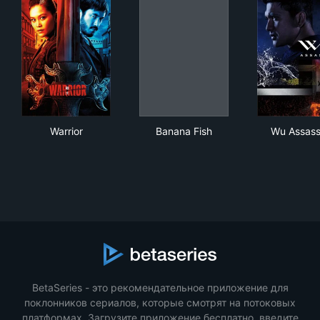
Warrior
Banana Fish
Wu 
Warrior
Banana Fish
Wu Assass
BetaSeries - это рекомендательное приложение для
поклонников сериалов, которые смотрят на потоковых
платформах. Загрузите приложение бесплатно, введите