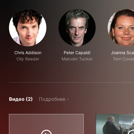
Chris Addison
Peter Capaldi
Joanna Sca
Olly Reeder
Malcolm Tucker
Terri Cove
Видео (2)
Подробнее