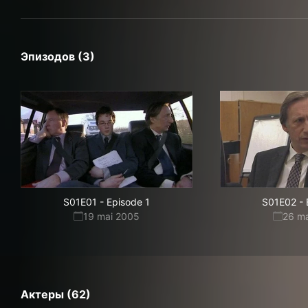
Эпизодов (3)
S01E01
-
Episode 1
S01E02
-
19 mai 2005
26 m
Актеры (62)