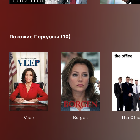
Похожие Передачи (10)
Veep
Borgen
The
Veep
Borgen
The Offi