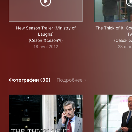
New Season Trailer (Ministry of
The Thick of It: Coa
Laughs)
T
(Сезон %сезон%)
(Сезон 
18 avril 2012
28 mar
Фотографии (30)
Подробнее