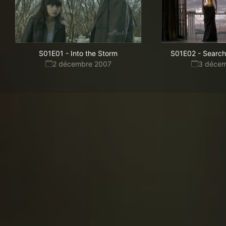
S01E01
-
Into the Storm
S01E02
-
Search
2 décembre 2007
3 déce