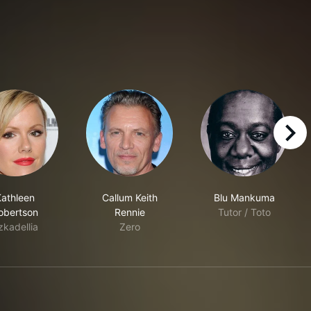
right
Kathleen
Callum Keith
Blu Mankuma
obertson
Rennie
Tutor / Toto
zkadellia
Zero