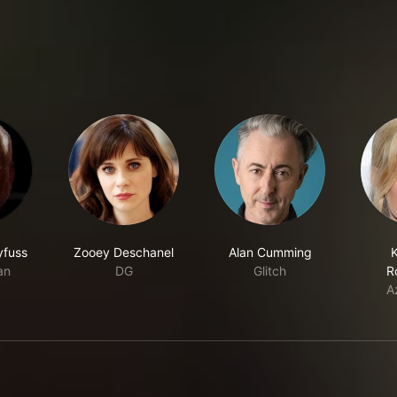
yfuss
Zooey Deschanel
Alan Cumming
an
DG
Glitch
R
A