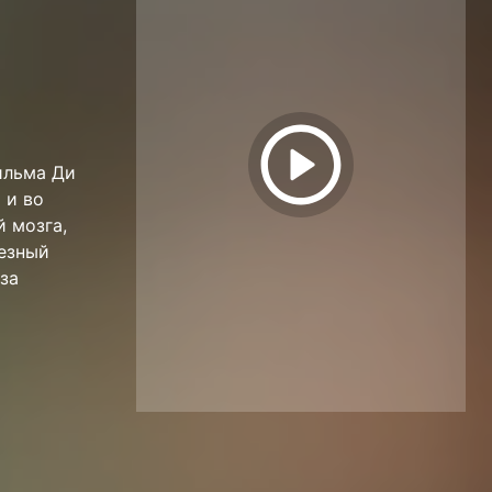
ильма Ди
 и во
 мозга,
езный
за