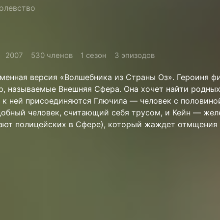
олевство
2007
530 членов
1 сезон
3 эпизодов
менная версия «Волшебника из Страны Оз». Героиня ф
р, называемые Внешняя Сфера. Она хочет найти родных
 к ней присоединяются Глючила — человек с половиной
обный человек, считающий себя трусом, и Кейн — жел
вают полицейских в Сфере), который жаждет отмщения 