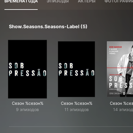
ВРЕМЕНА ГОДА
ЭПИЗОДЫ
АКТЕРЫ
ФОТОГРАФИ
Show.seasons.seasons-Label (5)
Сезон %сезон%
Сезон %сезон%
Сезон %се
9 эпизодов
11 эпизодов
14 эпизо