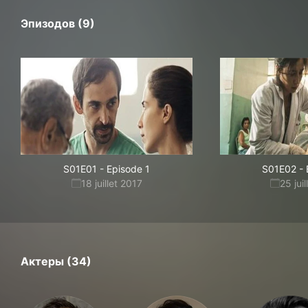
Эпизодов (9)
S01E01
-
Episode 1
S01E02
-
18 juillet 2017
25 jui
Актеры (34)