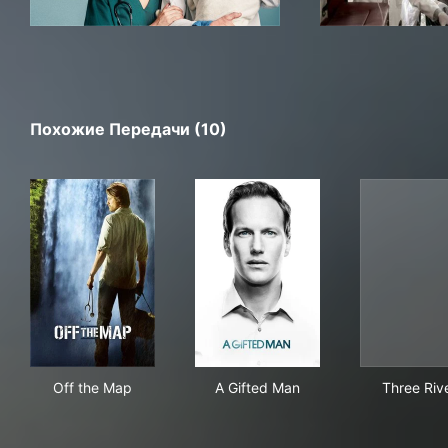
Похожие Передачи (10)
Off the Map
A Gifted Man
Thr
Off the Map
A Gifted Man
Three Riv