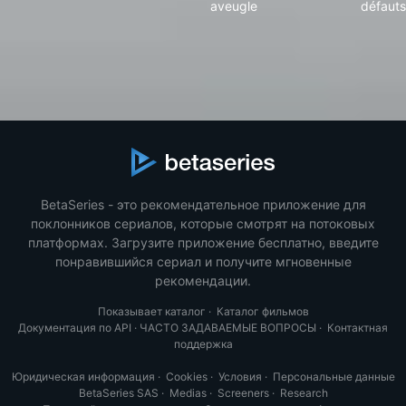
aveugle
défauts
BetaSeries - это рекомендательное приложение для
поклонников сериалов, которые смотрят на потоковых
платформах. Загрузите приложение бесплатно, введите
понравившийся сериал и получите мгновенные
рекомендации.
Показывает каталог
·
Каталог фильмов
Документация по API
·
ЧАСТО ЗАДАВАЕМЫЕ ВОПРОСЫ
·
Контактная
поддержка
Юридическая информация
·
Cookies
·
Условия
·
Персональные данные
BetaSeries SAS
·
Medias
·
Screeners
·
Research