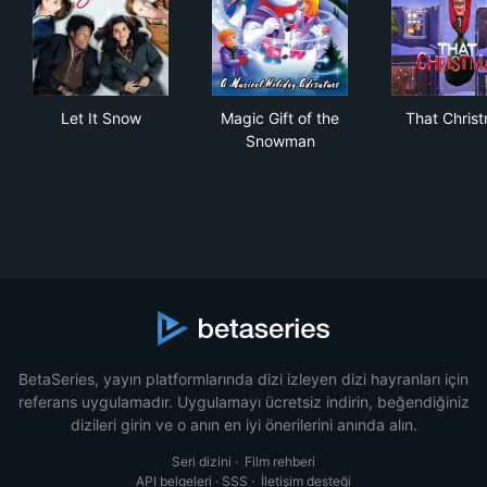
Let It Snow
Magic Gift of the Snowman
Tha
Let It Snow
Magic Gift of the
That Chris
Snowman
BetaSeries, yayın platformlarında dizi izleyen dizi hayranları için
referans uygulamadır. Uygulamayı ücretsiz indirin, beğendiğiniz
dizileri girin ve o anın en iyi önerilerini anında alın.
Seri dizini
·
Film rehberi
API belgeleri
·
SSS
·
İletişim desteği