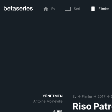
Ev
Seri
Filmler
YÖNETMEN
Ev
→
Filmler
→
2017
→
Antoine Moineville
Riso Pat
SÜRE