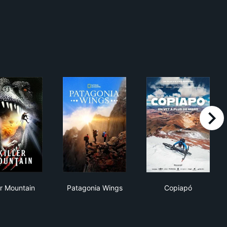
right
Killer Mountain
Patagonia Wings
Copiapó
er Mountain
Patagonia Wings
Copiapó