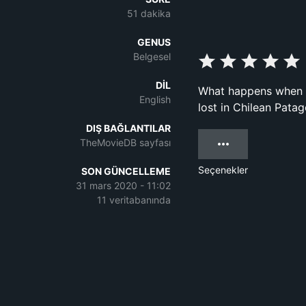
51 dakika
GENUS
Belgesel
DIL
What happens when a
English
lost in Chilean Pata
DIŞ BAĞLANTILAR
TheMovieDB sayfası
Seçenekler
SON GÜNCELLEME
31 mars 2020 - 11:02
11 veritabanında