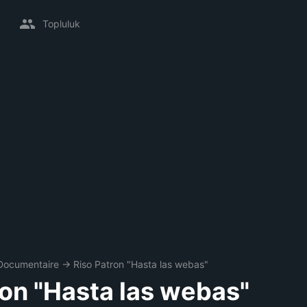
Topluluk
Documentaire
→
Riso Patron "Hasta las webas"
ron "Hasta las webas"