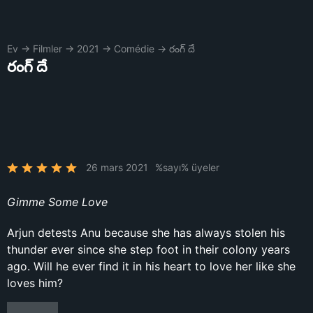
Ev
→
Filmler
→
2021
→
Comédie
→
రంగ్ దే
రంగ్ దే
26 mars 2021
%sayı% üyeler
Gimme Some Love
Arjun detests Anu because she has always stolen his
thunder ever since she step foot in their colony years
ago. Will he ever find it in his heart to love her like she
loves him?