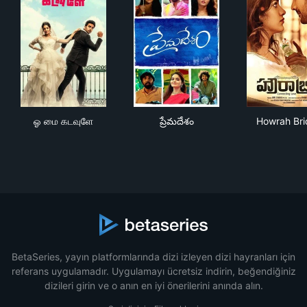
ஓ மை கடவுளே
ప్రేమదేశం
How
ஓ மை கடவுளே
ప్రేమదేశం
Howrah Br
BetaSeries, yayın platformlarında dizi izleyen dizi hayranları için
referans uygulamadır. Uygulamayı ücretsiz indirin, beğendiğiniz
dizileri girin ve o anın en iyi önerilerini anında alın.