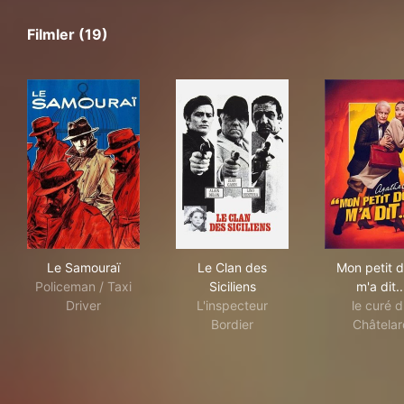
Filmler (19)
Le Samouraï
Le Clan des Siciliens
Mon 
Le Samouraï
Le Clan des
Mon petit d
Policeman / Taxi
Siciliens
m'a dit..
Driver
L'inspecteur
le curé 
Bordier
Châtelar