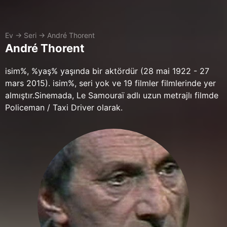
Ev
→
Seri
→
André Thorent
André Thorent
isim%, %yaş% yaşında bir aktördür (28 mai 1922 - 27
mars 2015). isim%, seri yok ve 19 filmler filmlerinde yer
almıştır.Sinemada, Le Samouraï adlı uzun metrajlı filmde
Policeman / Taxi Driver olarak.