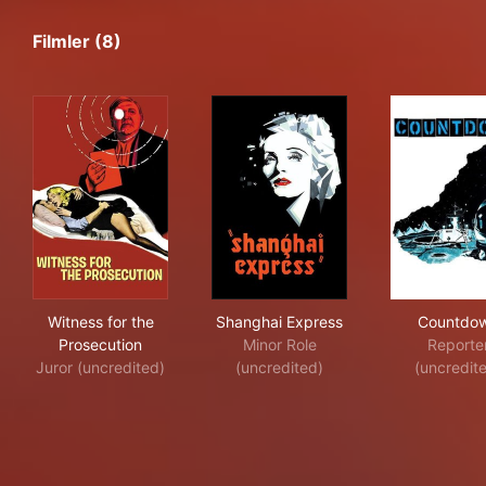
Filmler (8)
Witness for the Prosecution
Shanghai Express
Cou
Witness for the
Shanghai Express
Countdo
Prosecution
Minor Role
Reporte
Juror (uncredited)
(uncredited)
(uncredit