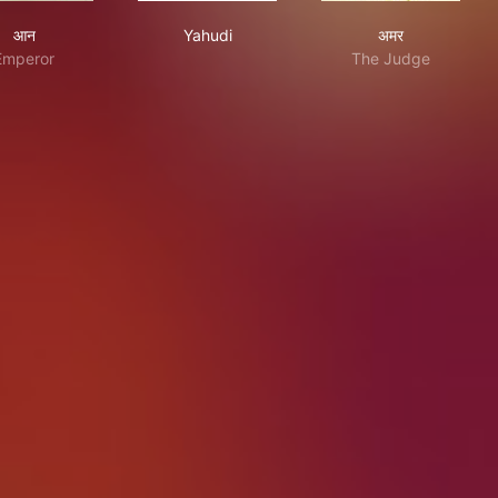
आन
Yahudi
अमर
आन
Yahudi
अमर
Emperor
The Judge