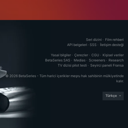
Seri dizini
·
Film rehberi
API belgeleri
·
SSS
·
İletişim desteği
Yasal bilgiler
·
Çerezler
·
CGU
·
Kişisel veriler
BetaSeries SAS
·
Medias
·
Screeners
·
Research
TV dizisi pilot testi
·
Seyirci paneli Fransa
© 2026 BetaSeries - Tüm harici içerikler meşru hak sahibinin mülkiyetinde
kalır.
Türkçe