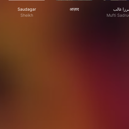
Saudagar
आज़ाद
الب
Saudagar
आज़ाद
رزا غالب
Sheikh
Mufti Sadru