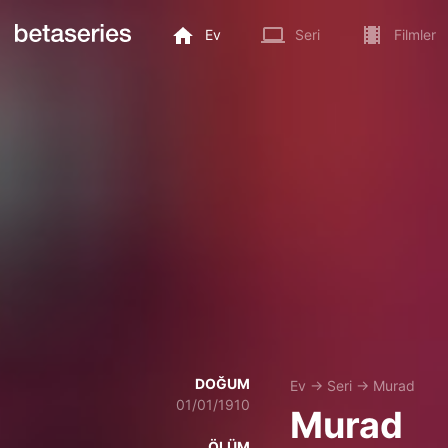
Ev
Seri
Filmler
DOĞUM
Ev
→
Seri
→
Murad
01/01/1910
Murad
ÖLÜM