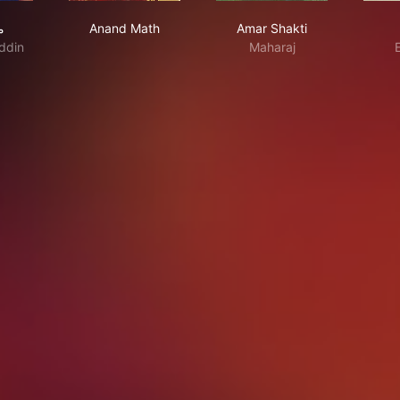
مرزا غ
Anand Math
Amar Shakti
م
Anand Math
Amar Shakti
ddin
Maharaj