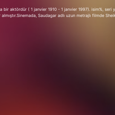
bir aktördür ( 1 janvier 1910 - 1 janvier 1997). isim%, seri 
er almıştır.Sinemada, Saudagar adlı uzun metrajlı filmde Shei