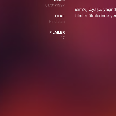
01/01/1997
isim%, %yaş% yaşında 
filmler filmlerinde y
ÜLKE
Hindistan
FILMLER
17