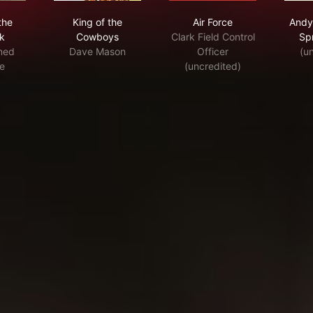
k and the Beanstalk
King of the Cowboys
Air Force
the
King of the
Air Force
Andy
k
Cowboys
Clark Field Control
Sp
ned
Dave Mason
Officer
(u
le
(uncredited)