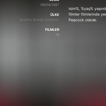
09/04/1987
isim%, %yaş% yaşında
filmler filmlerinde y
ÜLKE
Amerika Birleşik Devletleri
Peacock olarak.
FILMLER
13