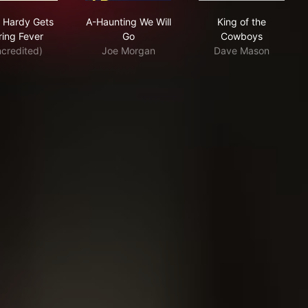
Andy Hardy Gets Spring Fever
A-Haunting We Will Go
King of the C
 Hardy Gets
A-Haunting We Will
King of the
ring Fever
Go
Cowboys
ncredited)
Joe Morgan
Dave Mason