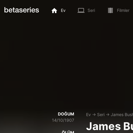
Ev
Seri
Filmler
DOĞUM
Ev
→
Seri
→
James Bus
14/10/1907
James B
ÖLÜM