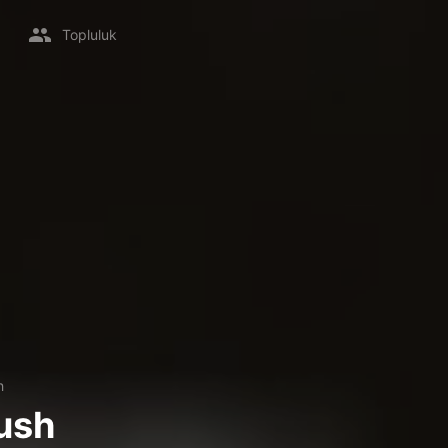
Topluluk
h
ush