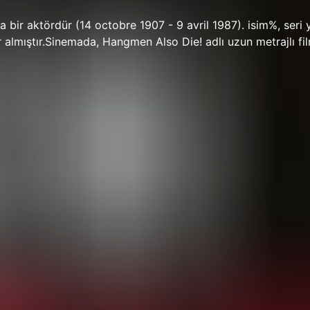
 bir aktördür (14 octobre 1907 - 9 avril 1987). isim%, seri 
er almıştır.Sinemada, Hangmen Also Die! adlı uzun metrajlı f