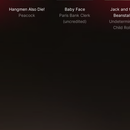
Hangmen Also Die!
Baby Face
Jac
Hangmen Also Die!
Baby Face
Jack and 
Peacock
Paris Bank Clerk
Beanstal
(uncredited)
Undetermi
Child Ro