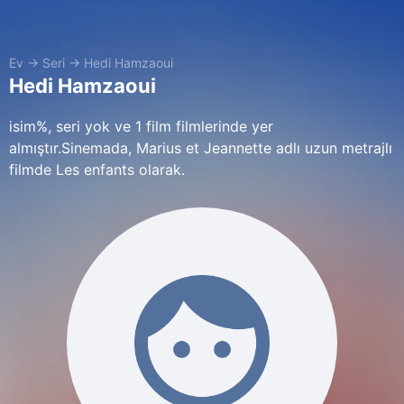
Ev
→
Seri
→
Hedi Hamzaoui
Hedi Hamzaoui
isim%, seri yok ve 1 film filmlerinde yer
almıştır.Sinemada, Marius et Jeannette adlı uzun metrajlı
filmde Les enfants olarak.