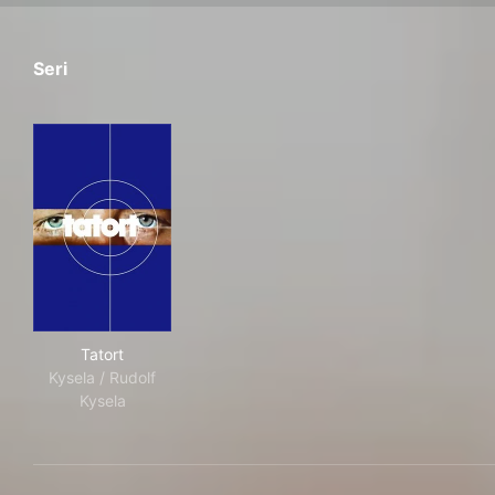
Seri
Tatort
Tatort
Kysela / Rudolf
Kysela