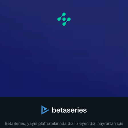
BetaSeries, yayın platformlarında dizi izleyen dizi hayranları için