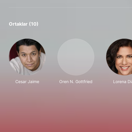
Ortaklar (10)
Cesar Jaime
Oren N. Gottfried
Lorena Di