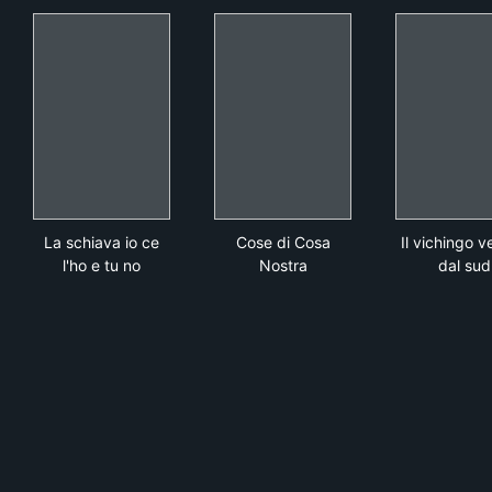
La schiava io ce l'ho e tu no
Cose di Cosa Nostra
Il v
La schiava io ce
Cose di Cosa
Il vichingo 
l'ho e tu no
Nostra
dal sud