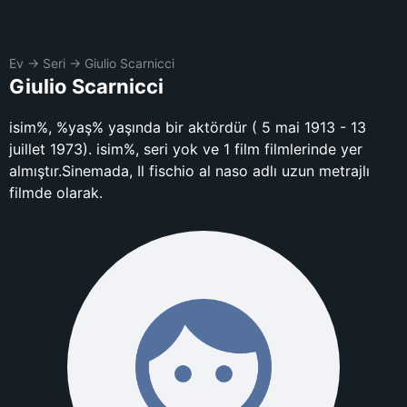
Ev
→
Seri
→
Giulio Scarnicci
Giulio Scarnicci
isim%, %yaş% yaşında bir aktördür ( 5 mai 1913 - 13
juillet 1973). isim%, seri yok ve 1 film filmlerinde yer
almıştır.Sinemada, Il fischio al naso adlı uzun metrajlı
filmde olarak.