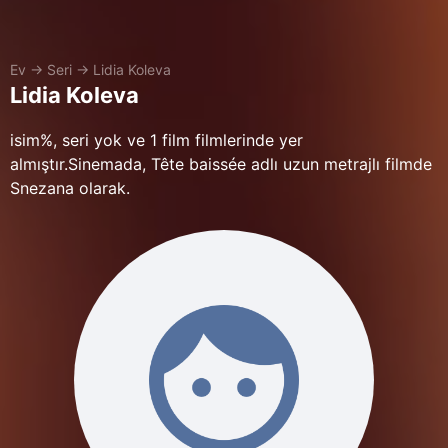
Ev
→
Seri
→
Lidia Koleva
Lidia Koleva
isim%, seri yok ve 1 film filmlerinde yer
almıştır.Sinemada, Tête baissée adlı uzun metrajlı filmde
Snezana olarak.