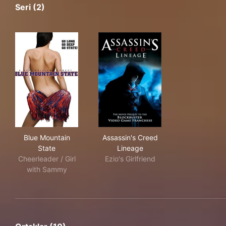
Seri (2)
Blue Mountain State
Assassin's Creed Lineage
Blue Mountain
Assassin's Creed
State
Lineage
Cheerleader / Girl
Ezio's Girlfriend
with Sammy