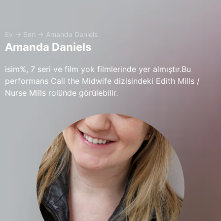
Ev
→
Seri
→
Amanda Daniels
Amanda Daniels
isim%, 7 seri ve film yok filmlerinde yer almıştır.Bu
performans Call the Midwife dizisindeki Edith Mills /
Nurse Mills rolünde görülebilir.