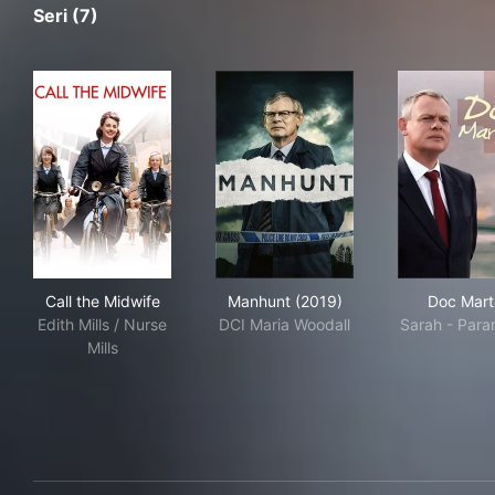
Seri (7)
Call the Midwife
Manhunt (2019)
Doc
Call the Midwife
Manhunt (2019)
Doc Mart
Edith Mills / Nurse
DCI Maria Woodall
Sarah - Para
Mills