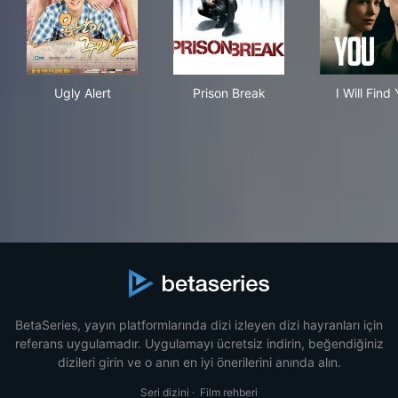
Ugly Alert
Prison Break
I Wi
Ugly Alert
Prison Break
I Will Find
BetaSeries, yayın platformlarında dizi izleyen dizi hayranları için
referans uygulamadır. Uygulamayı ücretsiz indirin, beğendiğiniz
dizileri girin ve o anın en iyi önerilerini anında alın.
Seri dizini
·
Film rehberi