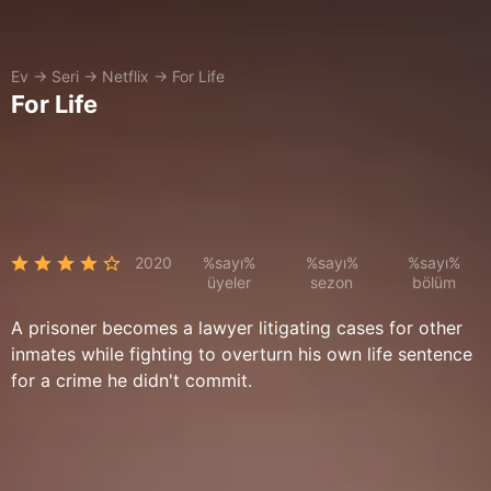
Ev
→
Seri
→
Netflix
→
For Life
For Life
2020
%sayı%
%sayı%
%sayı%
üyeler
sezon
bölüm
A prisoner becomes a lawyer litigating cases for other
inmates while fighting to overturn his own life sentence
for a crime he didn't commit.