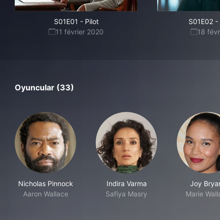
S01E01
-
Pilot
S01E02
-
11 février 2020
18 fév
Oyuncular (33)
Nicholas Pinnock
Indira Varma
Joy Brya
Aaron Wallace
Safiya Masry
Marie Wall