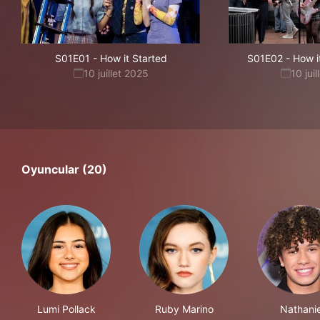
S01E01
-
How it Started
S01E02
-
How i
10 juillet 2025
10 jui
Oyuncular (20)
Lumi Pollack
Ruby Marino
Nathanie