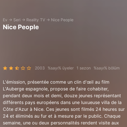
Ev
→
Seri
→
Reality TV
→
Nice People
Nice People
2003
%sayı% üyeler
1 sezon
%sayı% bölüm
L'émission, présentée comme un clin d'œil au film
L'Auberge espagnole, propose de faire cohabiter,
pendant deux mois et demi, douze jeunes représentant
différents pays européens dans une luxueuse villa de la
Côte d'Azur à Nice. Ces jeunes sont filmés 24 heures sur
24 et éliminés au fur et à mesure par le public. Chaque
semaine, une ou deux personnalités rendent visite aux