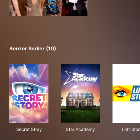
Benzer Seriler (10)
Secret Story
Star Academy
Loft
Secret Story
Star Academy
Loft Sto