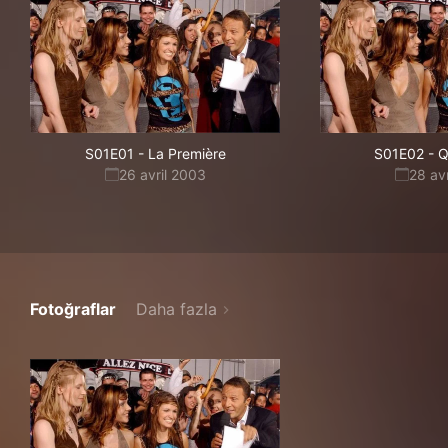
S01E01
-
La Première
S01E02
-
Q
26 avril 2003
28 av
Fotoğraflar
Daha fazla