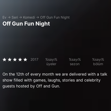
Ev
→
Seri
→
Komedi
→
Off Gun Fun Night
Off Gun Fun Night
2017
%sayı%
%sayı%
%sayı%
üyeler
sezon
bölüm
On the 12th of every month we are delivered with a talk
show filled with games, laughs, stories and celebrity
guests hosted by Off and Gun.