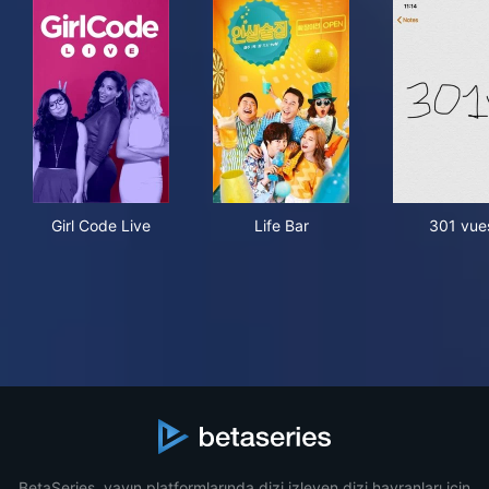
Girl Code Live
Life Bar
301
Girl Code Live
Life Bar
301 vue
BetaSeries, yayın platformlarında dizi izleyen dizi hayranları için