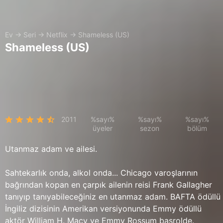
Ev
→
Seri
→
Netflix
→
Shameless (US)
Shameless (US)
2011
%sayı%
%sayı%
%sayı%
üyeler
sezon
bölüm
Utanmaz adam ve ailesi.
Sahtekarlık onda, alkol onda... Chicago varoşlarının
bağrından kopan en çarpık ailenin reisi Frank Gallagher
tanıyıp tanıyabileceğiniz en utanmaz adam. BAFTA ödüllü
İngiliz dizisinin Amerikan versiyonunda Emmy ödüllü
aktör William H. Macy ve Emmy Rossum başrolde.