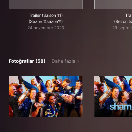
Trailer (Saison 11)
Trai
(Sezon %sezon%)
(Sezon 
24 novembre 2020
29 septe
Fotoğraflar (58)
Daha fazla