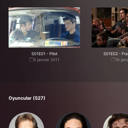
S01E01
-
Pilot
S01E02
-
Fra
9 janvier 2011
16 jan
Oyuncular (527)