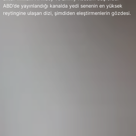
ABD’de yayınlandığı kanalda yedi senenin en yüksek
reytingine ulaşan dizi, şimdiden eleştirmenlerin gözdesi.