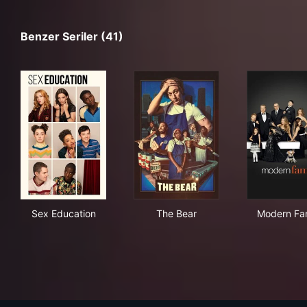
Benzer Seriler (41)
Sex Education
The Bear
Mod
Sex Education
The Bear
Modern Fa