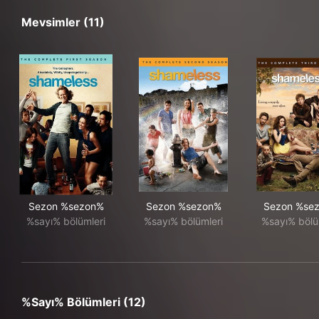
Mevsimler (11)
Sezon %sezon%
Sezon %sezon%
Sezon %se
%sayı% bölümleri
%sayı% bölümleri
%sayı% bölü
%sayı% Bölümleri (12)