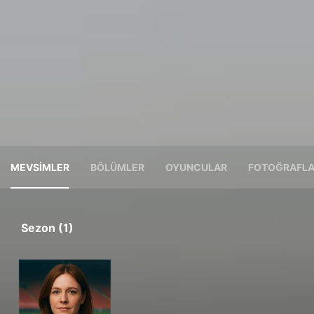
MEVSIMLER
BÖLÜMLER
OYUNCULAR
FOTOĞRAFL
Sezon (1)