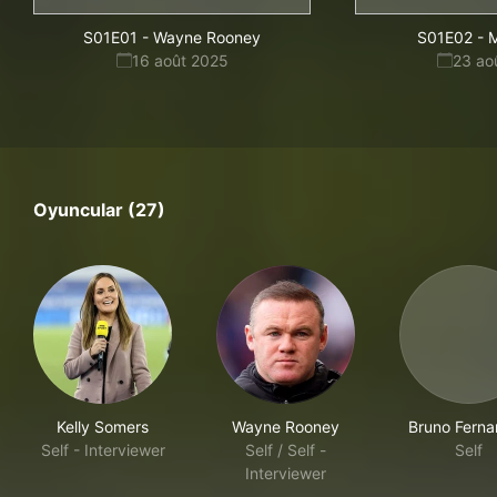
S01E01
-
Wayne Rooney
S01E02
-
M
16 août 2025
23 ao
Oyuncular (27)
Kelly Somers
Wayne Rooney
Bruno Fern
Self - Interviewer
Self / Self -
Self
Interviewer