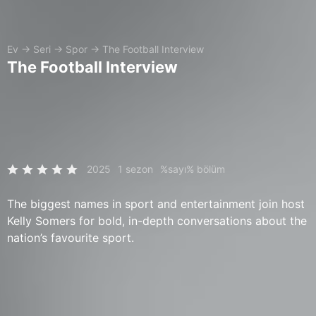
Ev
→
Seri
→
Spor
→
The Football Interview
The Football Interview
2025
1 sezon
%sayı% bölüm
The biggest names in sport and entertainment join host
Kelly Somers for bold, in-depth conversations about the
nation’s favourite sport.