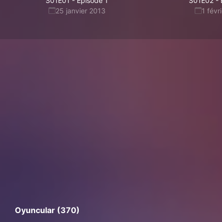
S01E01
-
Episode 1
S01E02
-
25 janvier 2013
1 févr
Oyuncular (370)