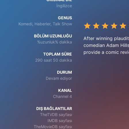
İngilizce
GENUS
Komedi, Haberler, Talk Show
BÖLÜM UZUNLUĞU
After winning plaudi
%uzunluk% dakika
comedian Adam Hills
provide a comic revi
TOPLAM SÜRE
290 saat 50 dakika
DURUM
Devam ediyor
KANAL
Channel 4
DIŞ BAĞLANTILAR
TheTVDB sayfası
IMDB sayfası
TheMovieDB sayfası