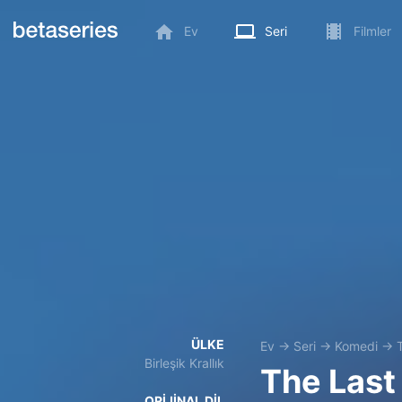
Ev
Seri
Filmler
ÜLKE
Ev
→
Seri
→
Komedi
→
Birleşik Krallık
The Last
ORIJINAL DIL