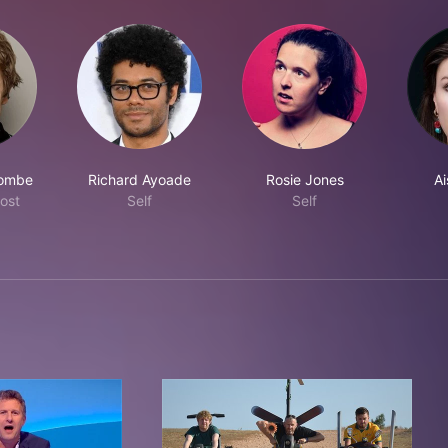
combe
Richard Ayoade
Rosie Jones
Ai
host
Self
Self