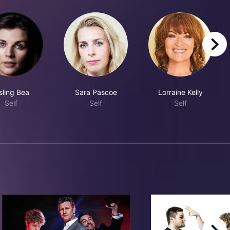
right
sling Bea
Sara Pascoe
Lorraine Kelly
Self
Self
Self