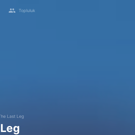
Topluluk
The Last Leg
 Leg