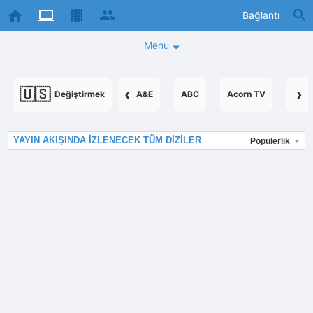
Bağlantı
Menu
🇺🇸
‹
›
Değiştirmek
A&E
ABC
Acorn TV
Acor
YAYIN AKIŞINDA IZLENECEK TÜM DIZILER
Popülerlik