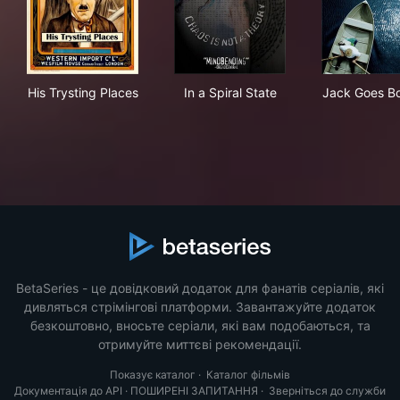
His Trysting Places
In a Spiral State
Jac
His Trysting Places
In a Spiral State
Jack Goes Bo
BetaSeries - це довідковий додаток для фанатів серіалів, які
дивляться стрімінгові платформи. Завантажуйте додаток
безкоштовно, вносьте серіали, які вам подобаються, та
отримуйте миттєві рекомендації.
Показує каталог
·
Каталог фільмів
Документація до API
·
ПОШИРЕНІ ЗАПИТАННЯ
·
Зверніться до служби