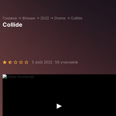
Головна
→
Фільми
→
2022
→
Drame
→
Collide
Collide
5 août 2022
56 учасників